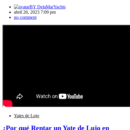
BY
DelaMarYachts
abril 26, 2023 7:09 pm
no comment
Yates de Lujo
¿Por qué Rentar un Yate de Lujo en